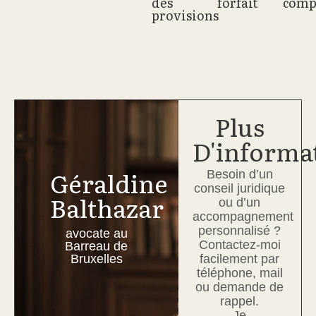
des
forfait
comp
protection
de
concrets
autorité
provisions
des
bail
pour
parentale,
personnes
et
aider
filiation,
vulnérables.
conflits
les
adoption
entre
parties
et
bailleurs
à
protection
et
restaurer
des
Plus
locataires.
le
personnes
D'informa
dialogue
vulnérables.
et
Géraldine
Besoin d’un
apaiser
conseil juridique
les
Balthazar
ou d’un
tensions.
accompagnement
personnalisé ?
avocate au
Contactez-moi
Barreau de
Bruxelles
facilement par
téléphone, mail
ou demande de
rappel.
Je