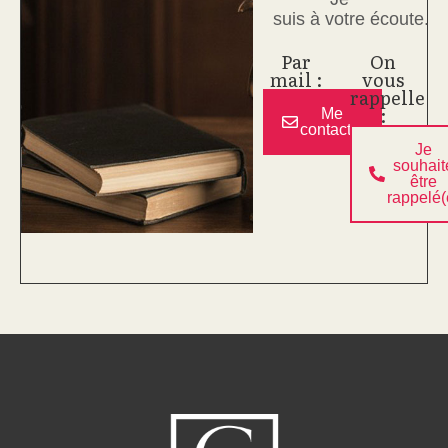
suis à votre écoute.
Par
On
mail :
vous
rappelle
:
Me
contacter
Je
souhait
être
rappelé(